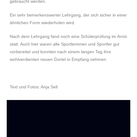
gebraucht werden.
Ein sehr bemerkenswerter Lehrgang, der sich sicher in einer
ähnlichen Form wiederholen wird.
Nach dem Lehrgang fand noch eine Schülerprüfung im Arnis
statt. Auch hier waren alle Sportlerinnen und Sportler gut
vorbereitet und konnten nach einem langen Tag ihre
wohlverdienten neuen Gürtel in Empfang nehmen.
Text und Fotos: Anja Sell