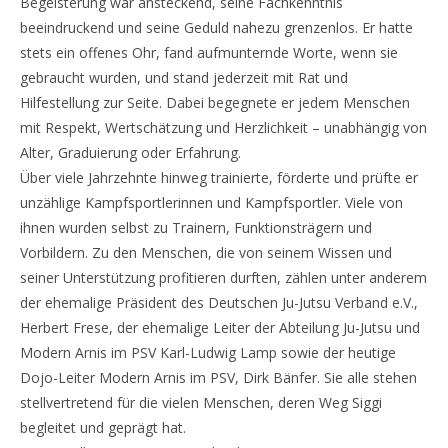
Begeisterung war ansteckend, seine Fachkenntnis
beeindruckend und seine Geduld nahezu grenzenlos. Er hatte
stets ein offenes Ohr, fand aufmunternde Worte, wenn sie
gebraucht wurden, und stand jederzeit mit Rat und
Hilfestellung zur Seite. Dabei begegnete er jedem Menschen
mit Respekt, Wertschätzung und Herzlichkeit – unabhängig von
Alter, Graduierung oder Erfahrung.
Über viele Jahrzehnte hinweg trainierte, förderte und prüfte er
unzählige Kampfsportlerinnen und Kampfsportler. Viele von
ihnen wurden selbst zu Trainern, Funktionsträgern und
Vorbildern. Zu den Menschen, die von seinem Wissen und
seiner Unterstützung profitieren durften, zählen unter anderem
der ehemalige Präsident des Deutschen Ju-Jutsu Verband e.V.,
Herbert Frese, der ehemalige Leiter der Abteilung Ju-Jutsu und
Modern Arnis im PSV Karl-Ludwig Lamp sowie der heutige
Dojo-Leiter Modern Arnis im PSV, Dirk Bänfer. Sie alle stehen
stellvertretend für die vielen Menschen, deren Weg Siggi
begleitet und geprägt hat.