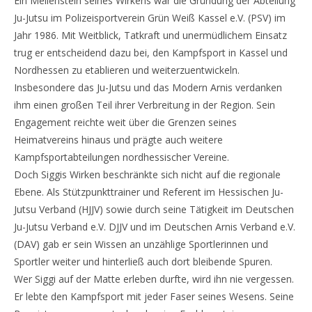
Ein Meilenstein seines Wirkens war die Gründung der Abteilung
Ju-Jutsu im Polizeisportverein Grün Weiß Kassel e.V. (PSV) im
Jahr 1986. Mit Weitblick, Tatkraft und unermüdlichem Einsatz
trug er entscheidend dazu bei, den Kampfsport in Kassel und
Nordhessen zu etablieren und weiterzuentwickeln.
Insbesondere das Ju-Jutsu und das Modern Arnis verdanken
ihm einen großen Teil ihrer Verbreitung in der Region. Sein
Engagement reichte weit über die Grenzen seines
Heimatvereins hinaus und prägte auch weitere
Kampfsportabteilungen nordhessischer Vereine.
Doch Siggis Wirken beschränkte sich nicht auf die regionale
Ebene. Als Stützpunkttrainer und Referent im Hessischen Ju-
Jutsu Verband (HJJV) sowie durch seine Tätigkeit im Deutschen
Ju-Jutsu Verband e.V. DJJV und im Deutschen Arnis Verband e.V.
(DAV) gab er sein Wissen an unzählige Sportlerinnen und
Sportler weiter und hinterließ auch dort bleibende Spuren.
Wer Siggi auf der Matte erleben durfte, wird ihn nie vergessen.
Er lebte den Kampfsport mit jeder Faser seines Wesens. Seine