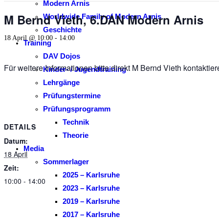
Modern Arnis
M Bernd Vieth, 6.DAN Modern Arnis
Worldwide Family of Modern Arnis
Geschichte
18 April @ 10:00
-
14:00
Training
DAV Dojos
Für weitere Informationen bitte direkt M Bernd Vieth kontaktier
Kinder- / Jugendtraining
Lehrgänge
Prüfungstermine
Prüfungsprogramm
Technik
DETAILS
Theorie
Datum:
Media
18 April
Sommerlager
Zeit:
2025 – Karlsruhe
10:00 - 14:00
2023 – Karlsruhe
2019 – Karlsruhe
2017 – Karlsruhe