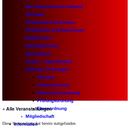
Der Deutsche Arnis Verband
Vorstand
Technische Kommission
Großmeister & Meister/innen
Prüfer/innen
Danträger/innen
Stammbaum
Kinder- / Jugendschutz
Satzung / Ordnungen
Satzung
Kostenordnung
Datenschutzordnung
Prüfungsordnung
« Alle Veranstaltungen
Ehrenordnung
Mitgliedschaft
Diese Veranstaltung hat bereits stattgefunden.
Information