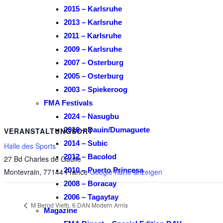
2015 – Karlsruhe
2013 – Karlsruhe
2011 – Karlsruhe
2009 – Karlsruhe
2007 – Osterburg
2005 – Osterburg
2003 – Spiekeroog
FMA Festivals
2024 – Nasugbu
2016 – Dauin/Dumaguete
VERANSTALTUNGSORT
2014 – Subic
Halle des Sports
2012 – Bacolod
27 Bd Charles de Gaulle
2010 – Puerto Princesa
Montevrain
,
77144
France
Google Karte anzeigen
2008 – Boracay
2006 – Tagaytay
M Bernd Vieth, 6.DAN Modern Arnis
Magazine