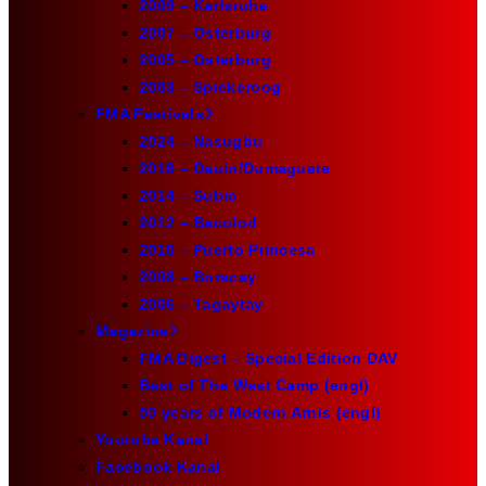
2009 – Karlsruhe
2007 – Osterburg
2005 – Osterburg
2003 – Spiekeroog
FMA Festivals
2024 – Nasugbu
2016 – Dauin/Dumaguete
2014 – Subic
2012 – Bacolod
2010 – Puerto Princesa
2008 – Boracay
2006 – Tagaytay
Magazine
FMA Digest – Special Edition DAV
Best of The West Camp (engl)
50 years of Modern Arnis (engl)
Youtube Kanal
Facebook Kanal