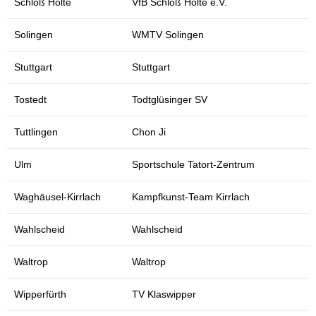
Schloß Holte
VfB Schloß Holte e.V.
Solingen
WMTV Solingen
Stuttgart
Stuttgart
Tostedt
Todtglüsinger SV
Tuttlingen
Chon Ji
Ulm
Sportschule Tatort-Zentrum
Waghäusel-Kirrlach
Kampfkunst-Team Kirrlach
Wahlscheid
Wahlscheid
Waltrop
Waltrop
Wipperfürth
TV Klaswipper