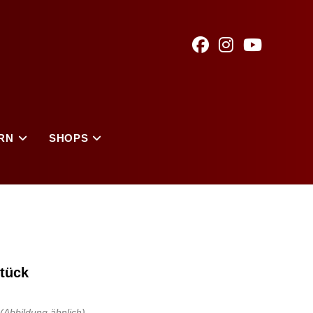
RN
SHOPS
.
tück
(Abbildung ähnlich)