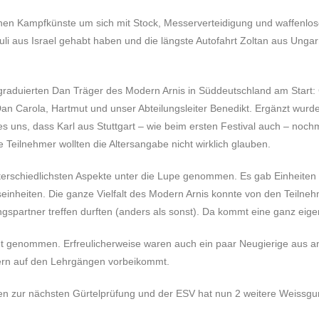
nischen Kampfkünste um sich mit Stock, Messerverteidigung und waffenl
e Yuli aus Israel gehabt haben und die längste Autofahrt Zoltan aus Ung
stgraduierten Dan Träger des Modern Arnis in Süddeutschland am Star
Dan Carola, Hartmut und unser Abteilungsleiter Benedikt. Ergänzt wur
es uns, dass Karl aus Stuttgart – wie beim ersten Festival auch – noch
ie Teilnehmer wollten die Altersangabe nicht wirklich glauben.
 unterschiedlichsten Aspekte unter die Lupe genommen. Es gab Einheite
einheiten. Die ganze Vielfalt des Modern Arnis konnte von den Teilnehm
ingspartner treffen durften (anders als sonst). Da kommt eine ganz eig
ht genommen. Erfreulicherweise waren auch ein paar Neugierige aus 
rn auf den Lehrgängen vorbeikommt.
en zur nächsten Gürtelprüfung und der ESV hat nun 2 weitere Weissgu