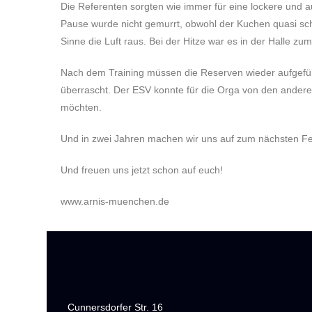
Die Referenten sorgten wie immer für eine lockere und a
Pause wurde nicht gemurrt, obwohl der Kuchen quasi sch
Sinne die Luft raus. Bei der Hitze war es in der Halle z
Nach dem Training müssen die Reserven wieder aufgefül
überrascht. Der ESV konnte für die Orga von den andere
möchten.
Und in zwei Jahren machen wir uns auf zum nächsten Fe
Und freuen uns jetzt schon auf euch!
www.arnis-muenchen.de
Cunnersdorfer Str. 16