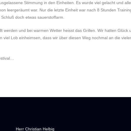
usgelassene Stimmung in den Einheiten. Es wurde viel gelacht und alle
on leergeräumt war. Nur die letzte Einheit war nach 8 Stunden Trainin
um Schluß doch etwas sauerstoffarm.
lt werden und bei warmen Wetter heisst das Grillen. Wir hatten Glüc
n viel Lob einheimsen, dass wir über diesen Weg nochmal an die viel
stival…
Herr Christian Helbig