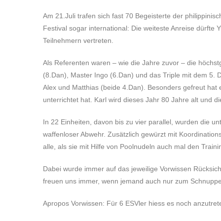
Am 21.Juli trafen sich fast 70 Begeisterte der philippi
Festival sogar international: Die weiteste Anreise dürft
Teilnehmern vertreten.
Als Referenten waren – wie die Jahre zuvor – die höch
(8.Dan), Master Ingo (6.Dan) und das Triple mit dem 5. 
Alex und Matthias (beide 4.Dan). Besonders gefreut hat 
unterrichtet hat. Karl wird dieses Jahr 80 Jahre alt und d
In 22 Einheiten, davon bis zu vier parallel, wurden die
waffenloser Abwehr. Zusätzlich gewürzt mit Koordinations
alle, als sie mit Hilfe von Poolnudeln auch mal den Train
Dabei wurde immer auf das jeweilige Vorwissen Rücksic
freuen uns immer, wenn jemand auch nur zum Schnuppe
Apropos Vorwissen: Für 6 ESVler hiess es noch anzutret