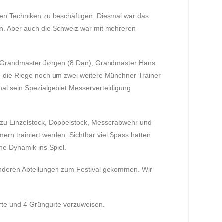
osen Techniken zu beschäftigen. Diesmal war das
arn. Aber auch die Schweiz war mit mehreren
t: Grandmaster Jørgen (8.Dan), Grandmaster Hans
de die Riege noch um zwei weitere Münchner Trainer
mal sein Spezialgebiet Messerverteidigung
n zu Einzelstock, Doppelstock, Messerabwehr und
ern trainiert werden. Sichtbar viel Spass hatten
ene Dynamik ins Spiel.
anderen Abteilungen zum Festival gekommen. Wir
rte und 4 Grüngurte vorzuweisen.