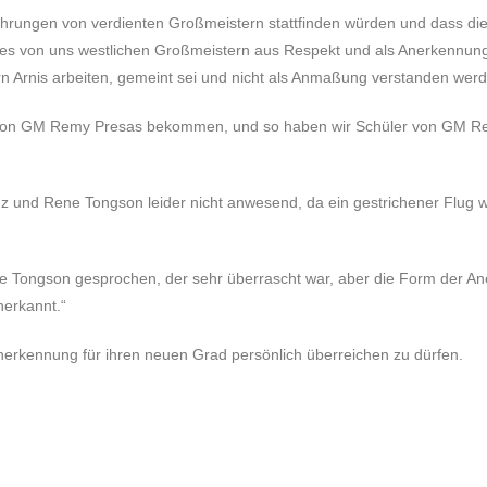
e Ehrungen von verdienten Großmeistern stattfinden würden und dass 
ies von uns westlichen Großmeistern aus Respekt und als Anerkennung 
 Arnis arbeiten, gemeint sei und nicht als Anmaßung verstanden werde
kt von GM Remy Presas bekommen, und so haben wir Schüler von GM R
 und Rene Tongson leider nicht anwesend, da ein gestrichener Flug weg
e Tongson gesprochen, der sehr überrascht war, aber die Form der Ane
nerkannt.“
nerkennung für ihren neuen Grad persönlich überreichen zu dürfen.