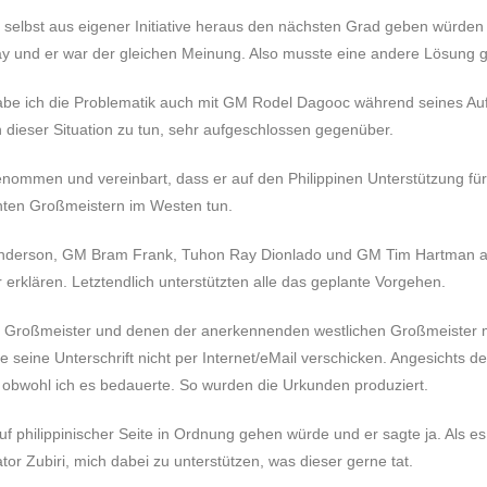
ch selbst aus eigener Initiative heraus den nächsten Grad geben würd
y und er war der gleichen Meinung. Also musste eine andere Lösung 
 habe ich die Problematik auch mit GM Rodel Dagooc während seines Auf
dieser Situation zu tun, sehr aufgeschlossen gegenüber.
ommen und vereinbart, dass er auf den Philippinen Unterstützung für
nnten Großmeistern im Westen tun.
derson, GM Bram Frank, Tuhon Ray Dionlado und GM Tim Hartman ange
erklären. Letztendlich unterstützten alle das geplante Vorgehen.
 Großmeister und denen der anerkennenden westlichen Großmeister mit
 seine Unterschrift nicht per Internet/eMail verschicken. Angesichts de
 obwohl ich es bedauerte. So wurden die Urkunden produziert.
 philippinischer Seite in Ordnung gehen würde und er sagte ja. Als es
or Zubiri, mich dabei zu unterstützen, was dieser gerne tat.