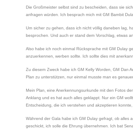
Die Großmeister selbst sind zu bescheiden, dass sie si
anfragen würden. Ich besprach mich mit GM Bambit Dula
Um sicher zu gehen, dass ich nicht völlig daneben lag,
besprochen. Und auch er stand dem Vorschlag, etwas an 
Also habe ich noch einmal Rücksprache mit GM Dulay gen
anzuerkennen, werben sollte. Ich sollte dies mit anerka
Zu diesem Zweck habe ich GM Kelly Worden, GM Dan An
Plan zu unterstützen, nur einmal musste man es genauer 
Mein Plan, eine Anerkennungsurkunde mit den Fotos der
Anklang und es hat auch alles geklappt. Nur ein GM wollte
Entscheidung, die ich verstehen und akzeptieren konnte,
Während der Gala habe ich GM Dulay gefragt, ob alles auf
geschickt, ich solle die Ehrung übernehmen. Ich bat Senat