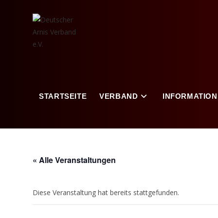
Zum
Inhalt
springen
STARTSEITE
VERBAND
INFORMATION
« Alle Veranstaltungen
Diese Veranstaltung hat bereits stattgefunden.