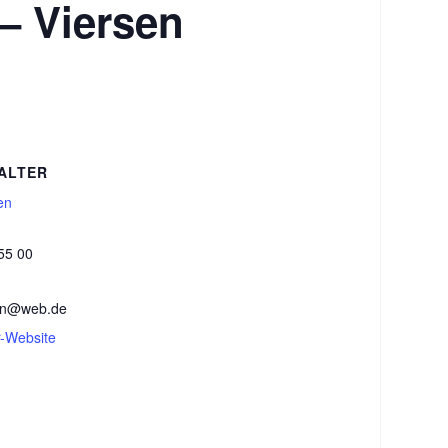
– Viersen
ALTER
en
55 00
sen@web.de
r-Website