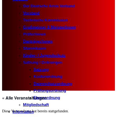
Der Deutsche Arnis Verband
Vorstand
Technische Kommission
Großmeister & Meister/innen
Prüfer/innen
Danträger/innen
Stammbaum
Kinder- / Jugendschutz
Satzung / Ordnungen
Satzung
Kostenordnung
Datenschutzordnung
Prüfungsordnung
« Alle Veranstaltungen
Ehrenordnung
Mitgliedschaft
Diese Veranstaltung hat bereits stattgefunden.
Information