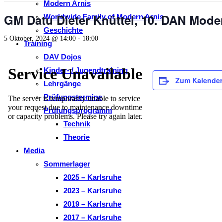
Modern Arnis
GM Datu Dieter Knüttel, 10. DAN Moder
Worldwide Family of Modern Arnis
Geschichte
5 Oktober, 2024 @ 14:00
-
18:00
Training
DAV Dojos
Kinder- / Jugendtraining
Zum Kalender
Lehrgänge
Prüfungstermine
Prüfungsprogramm
Technik
Theorie
Media
Sommerlager
2025 – Karlsruhe
2023 – Karlsruhe
2019 – Karlsruhe
2017 – Karlsruhe