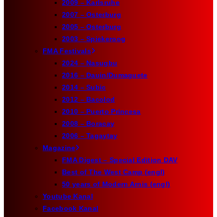
2009 – Karlsruhe
2007 – Osterburg
2005 – Osterburg
2003 – Spiekeroog
FMA Festivals
2024 – Nasugbu
2016 – Dauin/Dumaguete
2014 – Subic
2012 – Bacolod
2010 – Puerto Princesa
2008 – Boracay
2006 – Tagaytay
Magazine
FMA Digest – Special Edition DAV
Best of The West Camp (engl)
50 years of Modern Arnis (engl)
Youtube Kanal
Facebook Kanal