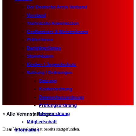
Der Deutsche Arnis Verband
Vorstand
Technische Kommission
Großmeister & Meister/innen
Prüfer/innen
Danträger/innen
Stammbaum
Kinder- / Jugendschutz
Satzung / Ordnungen
Satzung
Kostenordnung
Datenschutzordnung
Prüfungsordnung
« Alle Veranstaltungen
Ehrenordnung
Mitgliedschaft
Diese Veranstaltung hat bereits stattgefunden.
Information