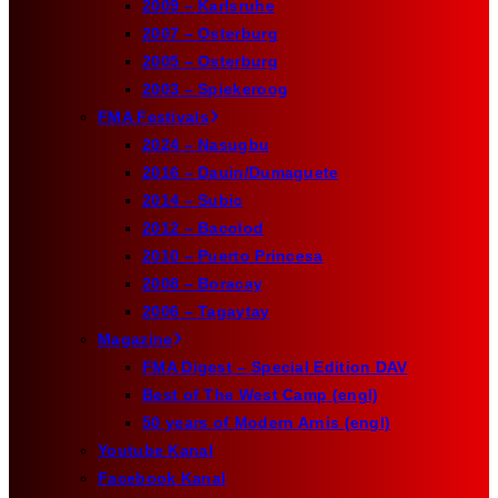
2009 – Karlsruhe
2007 – Osterburg
2005 – Osterburg
2003 – Spiekeroog
FMA Festivals
2024 – Nasugbu
2016 – Dauin/Dumaguete
2014 – Subic
2012 – Bacolod
2010 – Puerto Princesa
2008 – Boracay
2006 – Tagaytay
Magazine
FMA Digest – Special Edition DAV
Best of The West Camp (engl)
50 years of Modern Arnis (engl)
Youtube Kanal
Facebook Kanal