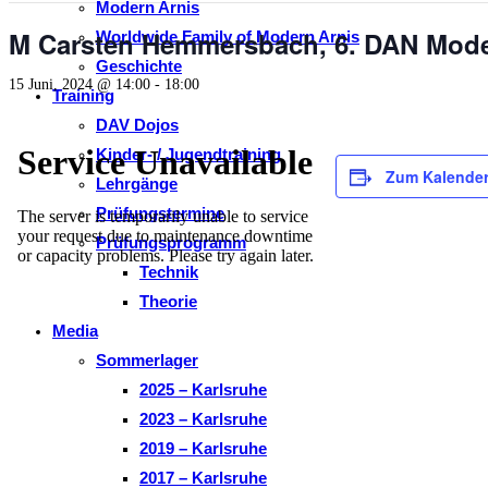
Modern Arnis
M Carsten Hemmersbach, 6. DAN Moder
Worldwide Family of Modern Arnis
Geschichte
15 Juni, 2024 @ 14:00
-
18:00
Training
DAV Dojos
Kinder- / Jugendtraining
Zum Kalender
Lehrgänge
Prüfungstermine
Prüfungsprogramm
Technik
Theorie
Media
Sommerlager
2025 – Karlsruhe
2023 – Karlsruhe
2019 – Karlsruhe
2017 – Karlsruhe