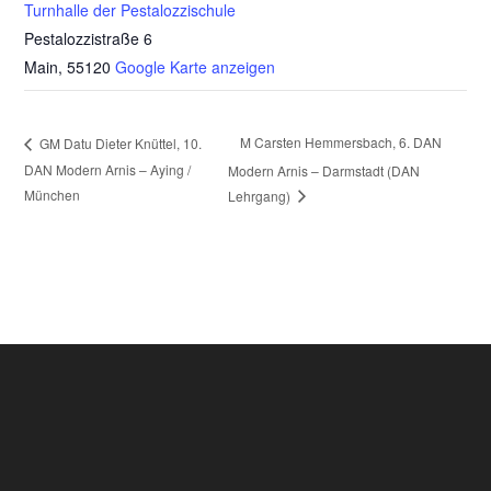
Turnhalle der Pestalozzischule
Pestalozzistraße 6
Main
,
55120
Google Karte anzeigen
M Carsten Hemmersbach, 6. DAN
GM Datu Dieter Knüttel, 10.
DAN Modern Arnis – Aying /
Modern Arnis – Darmstadt (DAN
München
Lehrgang)