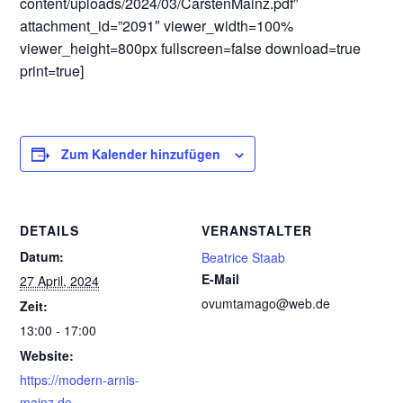
content/uploads/2024/03/CarstenMainz.pdf”
attachment_id=”2091″ viewer_width=100%
viewer_height=800px fullscreen=false download=true
print=true]
Zum Kalender hinzufügen
DETAILS
VERANSTALTER
Datum:
Beatrice Staab
E-Mail
27 April, 2024
ovumtamago@web.de
Zeit:
13:00 - 17:00
Website:
https://modern-arnis-
mainz.de