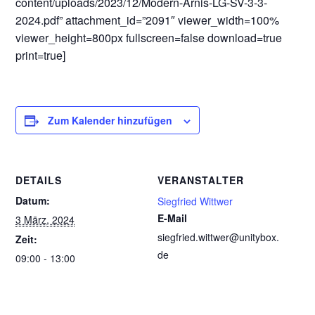
content/uploads/2023/12/Modern-Arnis-LG-SV-3-3-
2024.pdf” attachment_id=”2091″ viewer_width=100%
viewer_height=800px fullscreen=false download=true
print=true]
Zum Kalender hinzufügen
DETAILS
VERANSTALTER
Datum:
Siegfried Wittwer
E-Mail
3 März, 2024
siegfried.wittwer@unitybox.
Zeit:
de
09:00 - 13:00