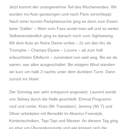
Jetzt kommt der unangenehme Teil des Wochenendes. Wir
wurden ins Auto gezwungen und nach Paris verschleppt.
Nach einer kurzen Parkplatzsuche ging es dann zum Essen
beim ‘Gallier’ – Wein vom Fass soviel man will und so weiter.
Selbstverständlich ging es danach noch zum Sightseeing.
Mit dem Auto an Notre Dame vorbei – 2x um den Arc de
Triomphe – Champs Elysee – Louvre – ab zum hell
erleuchteten Eifelturm – zumindest von weit weg. Bis wir da
waren, war alles ausgeschaltet. Bei eisigem Wind standen
wir kurz um halb 2 nachts unter dem dunklem Turm. Dann
zurück ins Hotel.
Der Sonntag war sehr entspannt angesetzt. Laurent wurde
von Sidney durch die Halle geschleift. Einmal Programm
rauf und runter. Kriss (Mr Translator), Jeremy (Mr 7) und
Oliver arbeiteten mit Benedikt im Abanico Freestyle,
Kontertechniken, Tapi Tapi und Messer. An diesem Tag ging
es eher um Übungskonzepte und wie können sich die