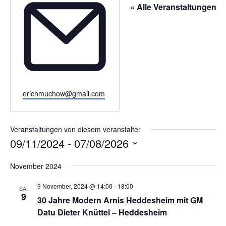
e
« Alle Veranstaltungen
l
e
f
o
n
E
erichmuchow@gmail.com
m
a
i
Veranstaltungen von diesem veranstalter
l
09/11/2024
 - 
07/08/2026
D
November 2024
a
t
9 November, 2024 @ 14:00
-
18:00
SA.
u
9
30 Jahre Modern Arnis Heddesheim mit GM
m
Datu Dieter Knüttel – Heddesheim
w