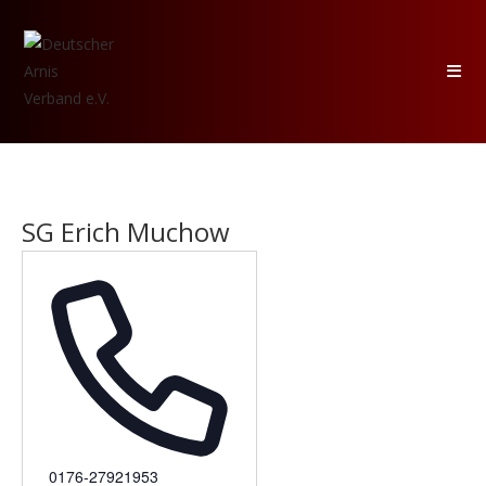
Zum
Inhalt
springen
SG Erich Muchow
T
0176-27921953