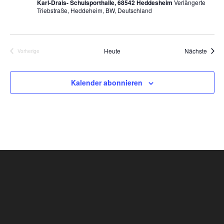
Karl-Drais- Schulsporthalle, 68542 Heddesheim
Verlängerte
ä
Triebstraße, Heddeheim, BW, Deutschland
h
l
e
Veran
Heute
Nächste
Vorherige
n
Veranstaltungen
.
Kalender abonnieren