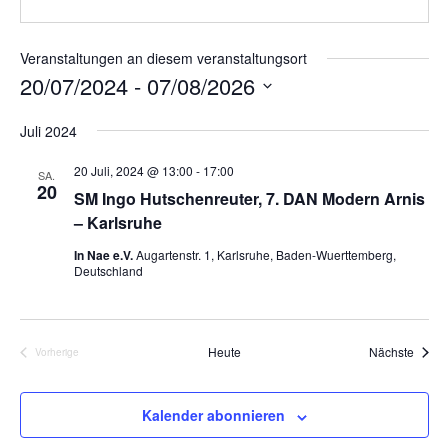
Veranstaltungen an diesem veranstaltungsort
20/07/2024
 - 
07/08/2026
D
Juli 2024
a
t
20 Juli, 2024 @ 13:00
-
17:00
SA.
u
20
SM Ingo Hutschenreuter, 7. DAN Modern Arnis
m
– Karlsruhe
w
In Nae e.V.
Augartenstr. 1, Karlsruhe, Baden-Wuerttemberg,
ä
Deutschland
h
l
e
Veran
Heute
Nächste
Vorherige
n
Veranstaltungen
.
Kalender abonnieren