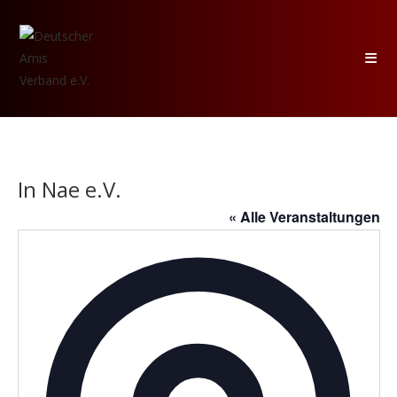
Zum
Inhalt
springen
In Nae e.V.
« Alle Veranstaltungen
A
d
r
e
s
s
e