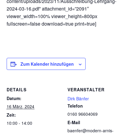
content/uploads/2023/11/Ausschreibung-Lehrgang-
2024-03-16.pdf” attachment_id=”2091″
viewer_width=100% viewer_height=800px
fullscreen=false download=true print=true]
Zum Kalender hinzufügen
DETAILS
VERANSTALTER
Datum:
Dirk Bänfer
Telefon
16 März, 2024
0160 96604069
Zeit:
E-Mail
10:00 - 14:00
baenfer@modern-arnis-