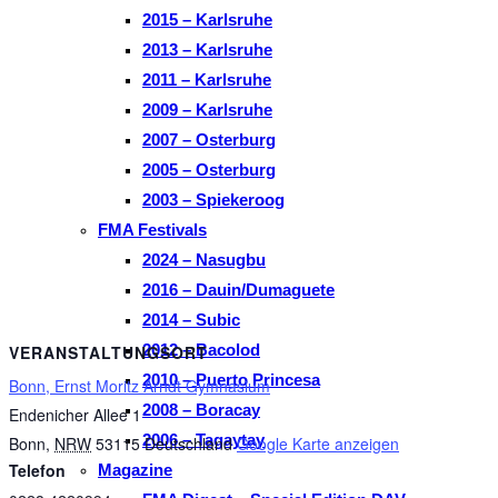
2015 – Karlsruhe
2013 – Karlsruhe
2011 – Karlsruhe
2009 – Karlsruhe
2007 – Osterburg
2005 – Osterburg
2003 – Spiekeroog
FMA Festivals
2024 – Nasugbu
2016 – Dauin/Dumaguete
2014 – Subic
2012 – Bacolod
VERANSTALTUNGSORT
2010 – Puerto Princesa
Bonn, Ernst Moritz Arndt Gymnasium
2008 – Boracay
Endenicher Allee 1
2006 – Tagaytay
Bonn
,
NRW
53115
Deutschland
Google Karte anzeigen
Telefon
Magazine