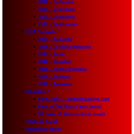
2009 – Karlsruhe
2007 – Osterburg
2005 – Osterburg
2003 – Spiekeroog
FMA Festivals
2024 – Nasugbu
2016 – Dauin/Dumaguete
2014 – Subic
2012 – Bacolod
2010 – Puerto Princesa
2008 – Boracay
2006 – Tagaytay
Magazine
FMA Digest – Special Edition DAV
Best of The West Camp (engl)
50 years of Modern Arnis (engl)
Youtube Kanal
Facebook Kanal