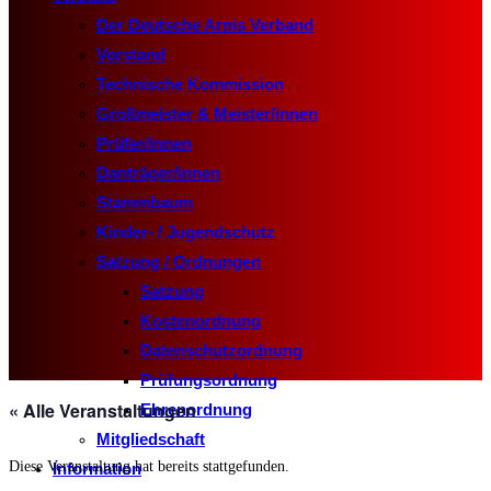
Der Deutsche Arnis Verband
Vorstand
Technische Kommission
Großmeister & Meister/innen
Prüfer/innen
Danträger/innen
Stammbaum
Kinder- / Jugendschutz
Satzung / Ordnungen
Satzung
Kostenordnung
Datenschutzordnung
Prüfungsordnung
« Alle Veranstaltungen
Ehrenordnung
Mitgliedschaft
Diese Veranstaltung hat bereits stattgefunden.
Information