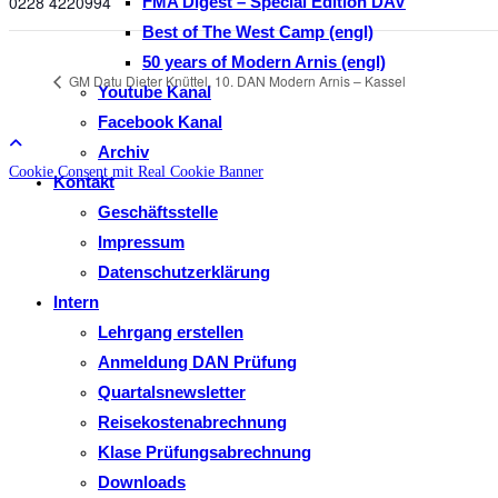
0228 4220994
FMA Digest – Special Edition DAV
Best of The West Camp (engl)
50 years of Modern Arnis (engl)
GM Datu Dieter Knüttel, 10. DAN Modern Arnis – Kassel
Youtube Kanal
Facebook Kanal
Archiv
Cookie Consent mit Real Cookie Banner
Kontakt
Geschäftsstelle
Impressum
Datenschutzerklärung
Intern
Lehrgang erstellen
Anmeldung DAN Prüfung
Quartalsnewsletter
Reisekostenabrechnung
Klase Prüfungsabrechnung
Downloads