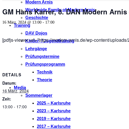
Modern Arnis
GM Hans Karrer, 8. DAN Modern Arnis
Worldwide Family of Modern Arnis
Geschichte
16 März, 2024 @ 13:00
-
17:00
Training
DAV Dojos
[pdfjs-viewer url=”https://modern-arnis.de/wp-content/uploa
Kinder- / Jugendtraining
Lehrgänge
Prüfungstermine
Prüfungsprogramm
Technik
DETAILS
Theorie
Datum:
Media
16 März, 2024
Sommerlager
Zeit:
2025 – Karlsruhe
13:00 - 17:00
2023 – Karlsruhe
2019 – Karlsruhe
2017 – Karlsruhe