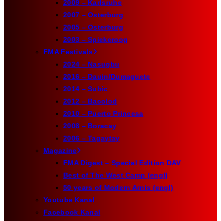
2009 – Karlsruhe
2007 – Osterburg
2005 – Osterburg
2003 – Spiekeroog
FMA Festivals
2024 – Nasugbu
2016 – Dauin/Dumaguete
2014 – Subic
2012 – Bacolod
2010 – Puerto Princesa
2008 – Boracay
2006 – Tagaytay
Magazine
FMA Digest – Special Edition DAV
Best of The West Camp (engl)
50 years of Modern Arnis (engl)
Youtube Kanal
Facebook Kanal