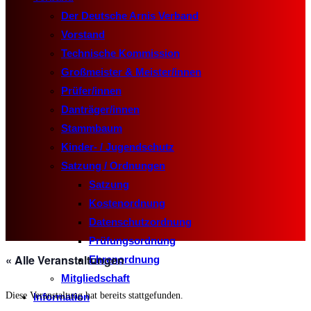
Der Deutsche Arnis Verband
Vorstand
Technische Kommission
Großmeister & Meister/innen
Prüfer/innen
Danträger/innen
Stammbaum
Kinder- / Jugendschutz
Satzung / Ordnungen
Satzung
Kostenordnung
Datenschutzordnung
Prüfungsordnung
« Alle Veranstaltungen
Ehrenordnung
Mitgliedschaft
Diese Veranstaltung hat bereits stattgefunden.
Information