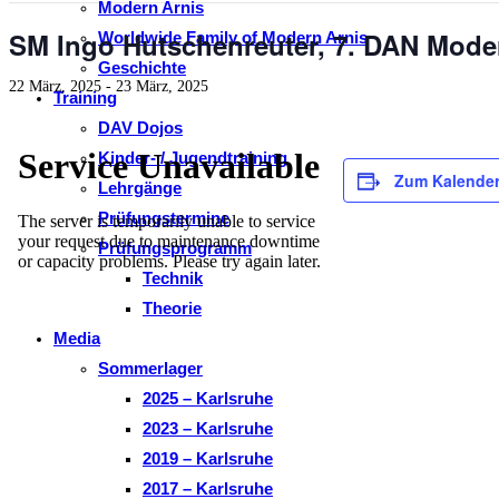
Modern Arnis
SM Ingo Hutschenreuter, 7. DAN Mode
Worldwide Family of Modern Arnis
Geschichte
22 März, 2025
-
23 März, 2025
Training
DAV Dojos
Kinder- / Jugendtraining
Zum Kalender
Lehrgänge
Prüfungstermine
Prüfungsprogramm
Technik
Theorie
Media
Sommerlager
2025 – Karlsruhe
2023 – Karlsruhe
2019 – Karlsruhe
2017 – Karlsruhe