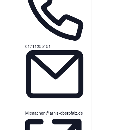
T
01711255151
e
l
e
f
o
n
E
Mitmachen@arnis-oberpfalz.de
m
a