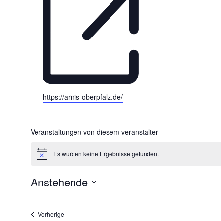
i
l
W
https://arnis-oberpfalz.de/
e
b
s
Veranstaltungen von diesem veranstalter
e
i
Es wurden keine Ergebnisse gefunden.
H
t
i
e
n
Anstehende
w
e
D
i
s
a
Veranstaltungen
Vorherige
t