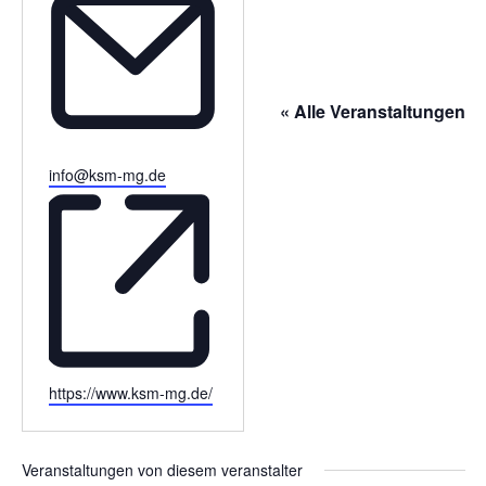
e
l
e
f
o
« Alle Veranstaltungen
n
E
info@ksm-mg.de
m
a
i
l
W
https://www.ksm-mg.de/
e
b
s
Veranstaltungen von diesem veranstalter