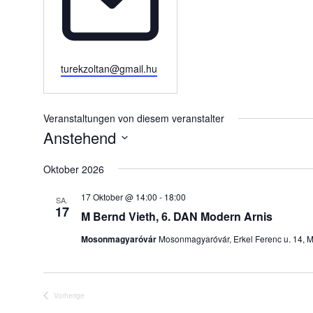
E
turekzoltan@gmail.hu
m
a
i
Veranstaltungen von diesem veranstalter
l
Anstehend
D
Oktober 2026
a
t
17 Oktober @ 14:00
-
18:00
SA.
u
17
M Bernd Vieth, 6. DAN Modern Arnis
m
Mosonmagyaróvár
Mosonmagyaróvár, Erkel Ferenc u. 14,
w
ä
h
l
Vorherige
Veranstaltungen