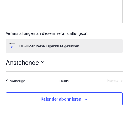
Veranstaltungen an diesem veranstaltungsort
Es wurden keine Ergebnisse gefunden.
H
i
n
Anstehende
w
e
D
i
s
a
Veranstaltungen
Vorherige
Heute
Nächste
t
Veranstalt
u
m
Kalender abonnieren
w
ä
h
l