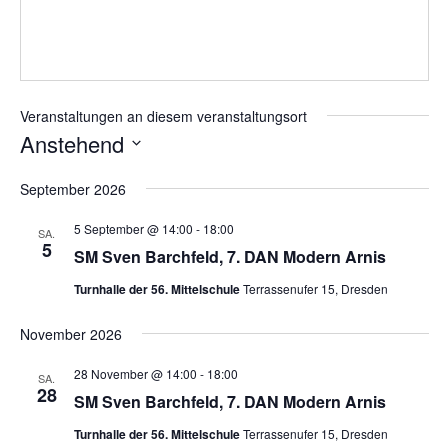
Veranstaltungen an diesem veranstaltungsort
Anstehend
D
September 2026
a
t
5 September @ 14:00
-
18:00
SA.
u
5
SM Sven Barchfeld, 7. DAN Modern Arnis
m
Turnhalle der 56. Mittelschule
Terrassenufer 15, Dresden
w
ä
November 2026
h
l
28 November @ 14:00
-
18:00
SA.
28
e
SM Sven Barchfeld, 7. DAN Modern Arnis
n
Turnhalle der 56. Mittelschule
Terrassenufer 15, Dresden
.