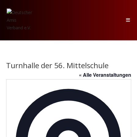
Zum
Inhalt
springen
Turnhalle der 56. Mittelschule
« Alle Veranstaltungen
A
d
r
e
s
s
e